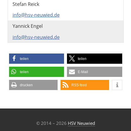
Stefan Reick
info@hsv-neuwied.de
Yannick Engel
info@hsv-neuwied.de
teilen
teilen
teilen
E-Mail
drucken
RSS-feed
© 2014 – 2026
HSV Neuwied