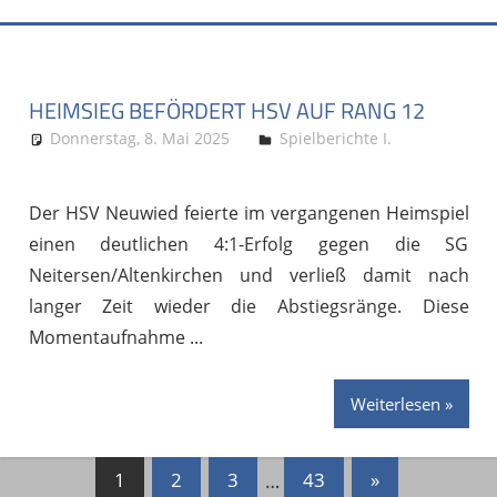
HEIMSIEG BEFÖRDERT HSV AUF RANG 12
Donnerstag, 8. Mai 2025
Stephan P.
Spielberichte I.
Der HSV Neuwied feierte im vergangenen Heimspiel
einen deutlichen 4:1-Erfolg gegen die SG
Neitersen/Altenkirchen und verließ damit nach
langer Zeit wieder die Abstiegsränge. Diese
Momentaufnahme
Weiterlesen
Seitennummerierung
Nächste
1
2
3
…
43
»