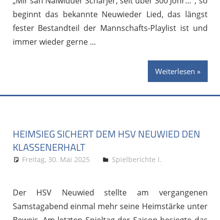
„Mir san Naiwidder Schärjer, seit über 300 Johr…“, so
beginnt das bekannte Neuwieder Lied, das längst
fester Bestandteil der Mannschafts-Playlist ist und
immer wieder gerne
Weiterlesen
HEIMSIEG SICHERT DEM HSV NEUWIED DEN
KLASSENERHALT
Freitag, 30. Mai 2025
Stephan P.
Spielberichte I.
Der HSV Neuwied stellte am vergangenen
Samstagabend einmal mehr seine Heimstärke unter
Beweis. Am letzten Spieltag der Saison besiegte das