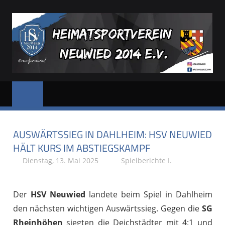
Zum
Inhalt
springen
HSV
Dein
Sportverein
NEUWIED
in
und
AUSWÄRTSSIEG IN DAHLHEIM: HSV NEUWIED
für
Neuwied
HÄLT KURS IM ABSTIEGSKAMPF
Dienstag, 13. Mai 2025
Stephan P.
Spielberichte I.
Der
HSV Neuwied
landete beim Spiel in Dahlheim
den nächsten wichtigen Auswärtssieg. Gegen die
SG
Rheinhöhen
siegten die Deichstädter mit 4:1 und