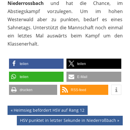
Niederrossbach
und hat die Chance, im
Abstiegskampf vorzulegen. Um im hohen
Westerwald aber zu punkten, bedarf es eines
Sahnetags. Unterstützt die Mannschaft noch einmal
ein letztes Mal auswärts beim Kampf um den
Klassenerhalt.
teilen
teilen
teilen
E-Mail
drucken
RSS-feed
Beitragsnavigation
Vorheriger
Heimsieg befördert HSV auf Rang 12
Beitrag:
Nächster
HSV punktet in letzter Sekunde in Niederroßbach
Beitrag: