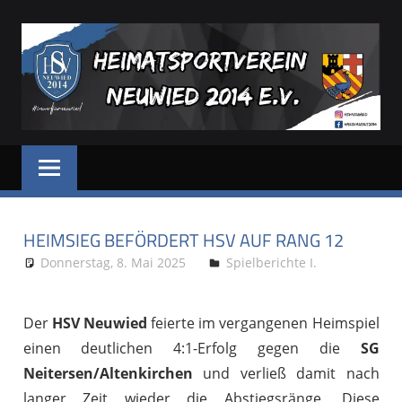
Zum
Inhalt
springen
HSV
Dein
Sportverein
NEUWIED
in
und
HEIMSIEG BEFÖRDERT HSV AUF RANG 12
für
Neuwied
Donnerstag, 8. Mai 2025
Stephan P.
Spielberichte I.
Der
HSV Neuwied
feierte im vergangenen Heimspiel
einen deutlichen 4:1-Erfolg gegen die
SG
Neitersen/Altenkirchen
und verließ damit nach
langer Zeit wieder die Abstiegsränge. Diese