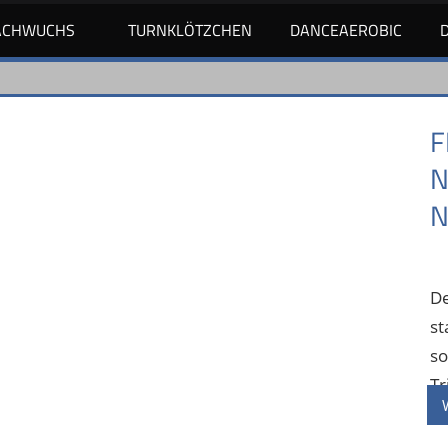
ACHWUCHS
TURNKLÖTZCHEN
DANCEAEROBIC
H
U
D
F
Z
Ge