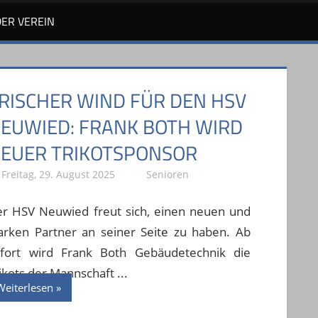
DER VEREIN
SV NEUWIED SCHLÄGT
RBAR 3:0
Montag, 25. August 2025
Spielberichte I.
er HSV Neuwied hat am vergangenen
reitagabend sein Heimspiel vor 110
uschauern mit 3:0 für sich entschieden.
gen den Aufsteiger FC Urbar zeigte der HSV
Weiterlesen