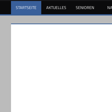
STARTSEITE
AKTUELLES
SENIOREN
N
HSV
IRD
en und
en. Ab
k die