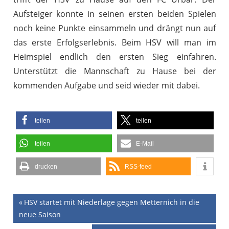
Aufsteiger konnte in seinen ersten beiden Spielen
noch keine Punkte einsammeln und drängt nun auf
das erste Erfolgserlebnis. Beim HSV will man im
Heimspiel endlich den ersten Sieg einfahren.
Unterstützt die Mannschaft zu Hause bei der
kommenden Aufgabe und seid wieder mit dabei.
teilen
teilen
teilen
E-Mail
drucken
RSS-feed
Beitragsnavigation
Vorheriger
HSV startet mit Niederlage gegen Metternich in die
Beitrag:
neue Saison