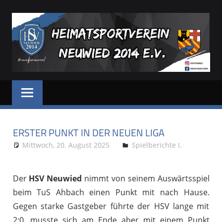
Zum
Inhalt
springen
HSV
Dein
Sportverein
NEUWIED
in
und
ERSTER PUNKT IN DER NEUEN LIGA
für
Neuwied
Mittwoch, 20. August 2025
Stephan P.
Spielberichte I.
Der
HSV Neuwied
nimmt von seinem Auswärtsspiel
beim TuS Ahbach einen Punkt mit nach Hause.
Gegen starke Gastgeber führte der HSV lange mit
2:0, musste sich am Ende aber mit einem Punkt