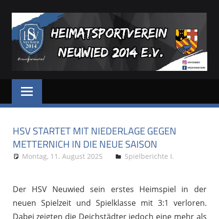
Zum
Inhalt
springen
HSV
Dein
Sportverein
NEUWIED
in
und
HSV STARTET MIT NIEDERLAGE GEGEN
für
Neuwied
METTERNICH IN DIE NEUE SAISON
Montag, 11. August 2025
Stephan P.
Spielberichte I.
Der HSV Neuwied sein erstes Heimspiel in der
neuen Spielzeit und Spielklasse mit 3:1 verloren.
Dabei zeigten die Deichstädter jedoch eine mehr als