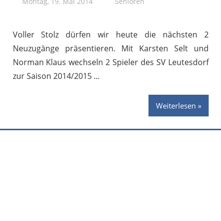
Montag, 19. Mai 2014
Stephan P.
Senioren
Voller Stolz dürfen wir heute die nächsten 2
Neuzugänge präsentieren. Mit Karsten Selt und
Norman Klaus wechseln 2 Spieler des SV Leutesdorf
zur Saison 2014/2015
Weiterlesen