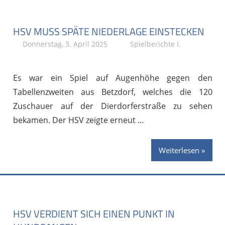
HSV MUSS SPÄTE NIEDERLAGE EINSTECKEN
Donnerstag, 3. April 2025
Stephan P.
Spielberichte I.
Es war ein Spiel auf Augenhöhe gegen den
Tabellenzweiten aus Betzdorf, welches die 120
Zuschauer auf der Dierdorferstraße zu sehen
bekamen. Der HSV zeigte erneut
Weiterlesen
HSV VERDIENT SICH EINEN PUNKT IN