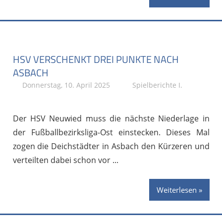
HSV VERSCHENKT DREI PUNKTE NACH
ASBACH
Donnerstag, 10. April 2025
Stephan P.
Spielberichte I.
Der HSV Neuwied muss die nächste Niederlage in
der Fußballbezirksliga-Ost einstecken. Dieses Mal
zogen die Deichstädter in Asbach den Kürzeren und
verteilten dabei schon vor
Weiterlesen