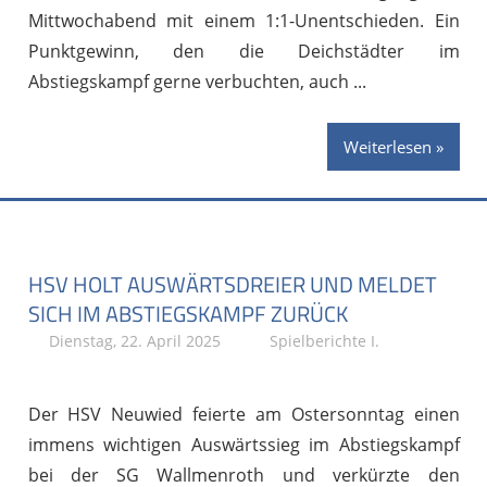
Mittwochabend mit einem 1:1-Unentschieden. Ein
Punktgewinn, den die Deichstädter im
Abstiegskampf gerne verbuchten, auch
Weiterlesen
HSV HOLT AUSWÄRTSDREIER UND MELDET
SICH IM ABSTIEGSKAMPF ZURÜCK
Dienstag, 22. April 2025
Stephan P.
Spielberichte I.
Der HSV Neuwied feierte am Ostersonntag einen
immens wichtigen Auswärtssieg im Abstiegskampf
bei der SG Wallmenroth und verkürzte den