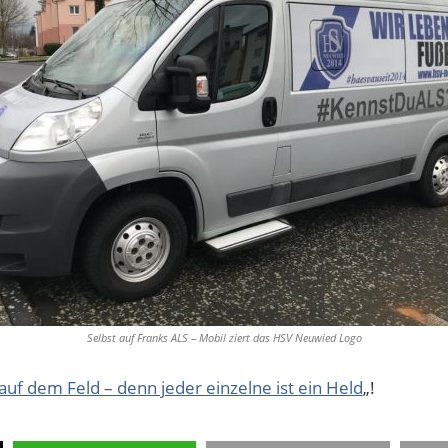
Selbst auf Franks ALS – Mobil ziert das HSV Neuwied Logo
auf dem Feld – denn jeder einzelne ist ein Held
„!