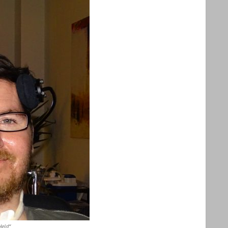
Held“