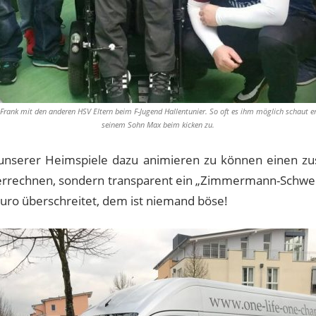
Frank mit den anderen HSV Eltern beim F-Jugend Hallentunier. So oft es ihm möglich schaut e
seinem Sohn Max beim kicken zu.
unserer Heimspiele dazu animieren zu können einen zus
verrechnen, sondern transparent ein „Zimmermann-Schwein
Euro überschreitet, dem ist niemand böse!