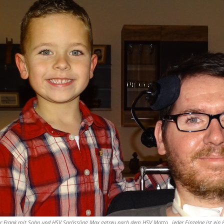
r Frank mit Sohn und HSV Sprössling Max getreu nach dem HSV Motto „jeder Einzelne ist ein 