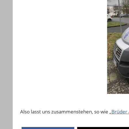
Also lasst uns zusammenstehen, so wie „
Brüder 