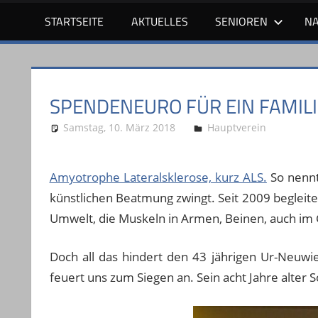
STARTSEITE
AKTUELLES
SENIOREN
N
SPENDENEURO FÜR EIN FAMILI
Samstag, 10. März 2018
Stephan P.
Hauptverein
Amyotrophe Lateralsklerose, kurz ALS.
So nennt
künstlichen Beatmung zwingt. Seit 2009 begleitet
Umwelt, die Muskeln in Armen, Beinen, auch im 
Doch all das hindert den 43 jährigen Ur-Neuwie
feuert uns zum Siegen an. Sein acht Jahre alter 