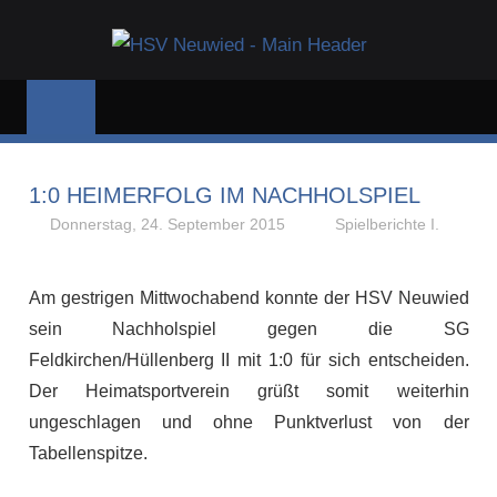
Zum
HSV
Inhalt
Dein
springen
NEUW
Sportverein
in
und
für
1:0 HEIMERFOLG IM NACHHOLSPIEL
Neuwied
Donnerstag, 24. September 2015
Stephan P.
Spielberichte I.
Am gestrigen Mittwochabend konnte der HSV Neuwied
sein Nachholspiel gegen die SG
Feldkirchen/Hüllenberg II mit 1:0 für sich entscheiden.
Der Heimatsportverein grüßt somit weiterhin
ungeschlagen und ohne Punktverlust von der
Tabellenspitze.