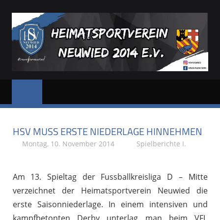
Zum
Inhalt
springen
HSV
Dein
Sportverein
NEUWIED
in
und
HSV MUSS ERSTE NIEDERLAGE HINNEHMEN
für
Neuwied
Montag, 10. November 2014
Stephan P.
Spielberichte I.
Am 13. Spieltag der Fussballkreisliga D – Mitte
verzeichnet der Heimatsportverein Neuwied die
erste Saisonniederlage. In einem intensiven und
kampfbetonten Derby unterlag man beim VFL