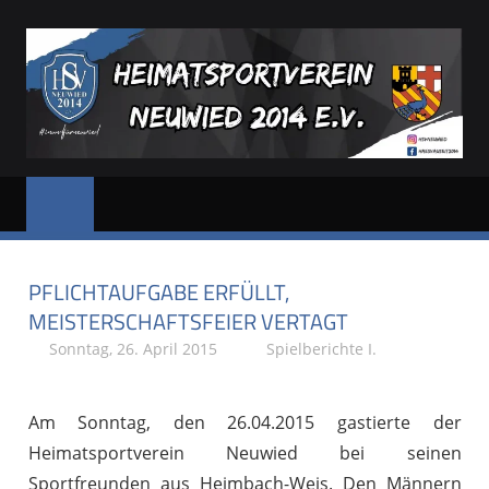
Zum
Inhalt
springen
HSV
Dein
Sportverein
NEUWIED
in
und
PFLICHTAUFGABE ERFÜLLT,
für
Neuwied
MEISTERSCHAFTSFEIER VERTAGT
Sonntag, 26. April 2015
Stephan P.
Spielberichte I.
Am Sonntag, den 26.04.2015 gastierte der
Heimatsportverein Neuwied bei seinen
Sportfreunden aus Heimbach-Weis. Den Männern