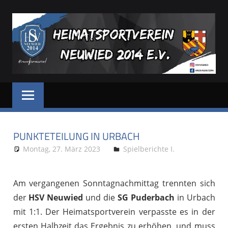
Zum
Inhalt
springen
HSV
Dein
Sportverein
NEUWIED
in
und
PUNKTETEILUNG IN URBACH
für
Neuwied
Montag, 27. März 2023
Stephan P.
Spielberichte I.
Am vergangenen Sonntagnachmittag trennten sich
der
HSV Neuwied
und die
SG Puderbach
in Urbach
mit 1:1. Der Heimatsportverein verpasste es in der
ersten Halbzeit das Ergebnis zu erhöhen, und muss