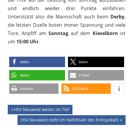
und endlich wieder drei Punkte einfahren.
Unterstützt also die Mannschaft auch beim
Derby
,
die letzten Duelle boten immer Spannung und viele
Tore. Anpfiff am
Sonntag
auf dem
Kieselborn
ist
um
15:00 Uhr
.
teilen
teilen
teilen
E-Mail
drucken
RSS-feed
Beitragsnavigation
Vorheriger
HSV Neuwied weiter im Tief
Beitrag:
Nächster
HSV Neuwied steht im Halbfinale des Kreispokals
Beitrag: