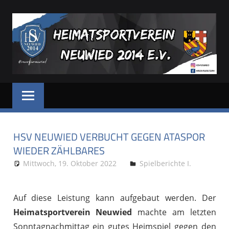
Zum
Inhalt
springen
HSV
Dein
Sportverein
NEUWIED
in
und
HSV NEUWIED VERBUCHT GEGEN ATASPOR
für
Neuwied
WIEDER ZÄHLBARES
Mittwoch, 19. Oktober 2022
A. Böhm
Spielberichte I.
Auf diese Leistung kann aufgebaut werden. Der
Heimatsportverein Neuwied
machte am letzten
Sonntagnachmittag ein gutes Heimspiel gegen den