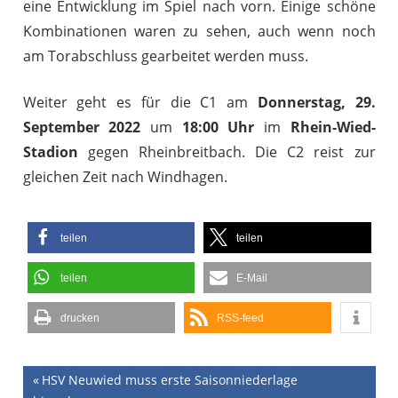
eine Entwicklung im Spiel nach vorn. Einige schöne
Kombinationen waren zu sehen, auch wenn noch
am Torabschluss gearbeitet werden muss.
Weiter geht es für die C1 am
Donnerstag, 29.
September 2022
um
18:00 Uhr
im
Rhein-Wied-
Stadion
gegen Rheinbreitbach. Die C2 reist zur
gleichen Zeit nach Windhagen.
teilen
teilen
teilen
E-Mail
drucken
RSS-feed
Beitragsnavigation
Vorheriger
HSV Neuwied muss erste Saisonniederlage