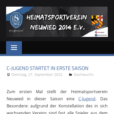
Zum
Inhalt
springen
HSV
Dein
Sportverein
NEUWIED
in
und
C-JUGEND STARTET IN ERSTE SAISON
für
Neuwied
Dienstag, 27. September 2022
A. Böhm
Nachwuchs
Zum ersten Mal stellt der Heimatsportverein
Neuwied in dieser Saison eine
C-Jugend
. Das
Besondere: aufgrund der Konstellation des in sich
wachsenden Vereins sind fast alle Spieler aus dem