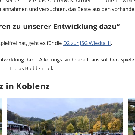
hsel beruhigte das Spiel etwas. An der deutlichen 1:8 Nied
dem annahmen und versuchten, das Beste aus den vorhand
ren zu unserer Entwicklung dazu“
frei hat, geht es für die
D2 zur JSG Wiedtal II
.
wicklung dazu. Alle Jungs sind bereit, aus solchen Spiel
iner Tobias Buddendiek.
z in Koblenz