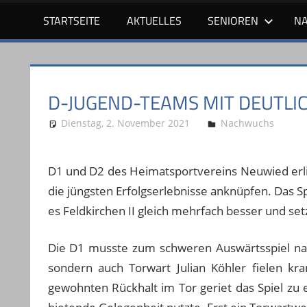
STARTSEITE
AKTUELLES
SENIOREN
N
D-JUGEND-TEAMS MIT DEUTLI
Dienstag, 2. November 2021
A. Böhm
Nachwuchs
D1 und D2 des Heimatsportvereins Neuwied erli
die jüngsten Erfolgserlebnisse anknüpfen. Das S
es Feldkirchen II gleich mehrfach besser und set
Die D1 musste zum schweren Auswärtsspiel nac
sondern auch Torwart Julian Köhler fielen kr
gewohnten Rückhalt im Tor geriet das Spiel zu 