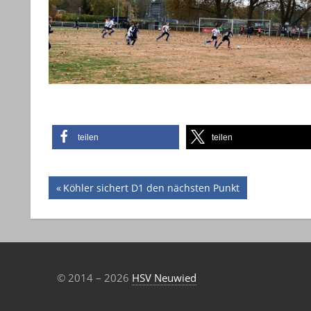
teilen
teilen
Beitragsnavigation
Vorheriger
Köhler sichert D1 den nächsten Punkt
Beitrag:
© 2014 – 2026
HSV Neuwied