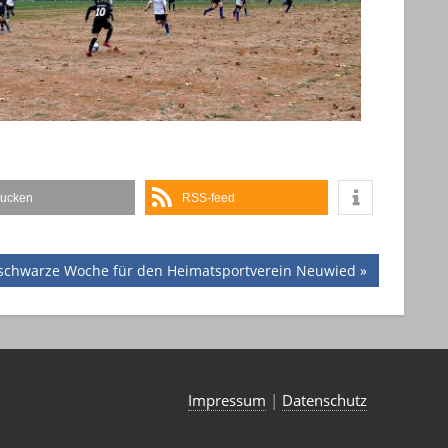
rucken
RSS-feed
er
chwarze Woche für den Heimatsportverein Neuwied
:
Impressum
|
Datenschutz