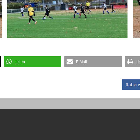
teilen
E-Mail
d
Nächst
Rabens
Beitrag