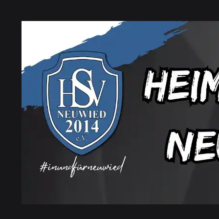
Zum
Inhalt
Dein
springen
Sportverein
in
und
für
Neuwied