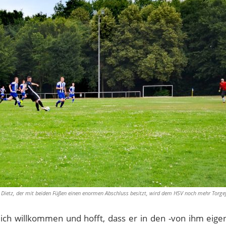
Dietz, der mit beiden Füßen einen enormen Abschluss besitzt, wird dem HSV noch mehr Torgefä
lich willkommen und hofft, dass er in den -von ihm eigen