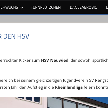
ACHWUCHS
TURNKLÖTZCHEN
DANCEAEROBIC
 DEN HSV!
verrückter Kicker zum
HSV Neuwied
, der sowohl sportlic
ereich bei seinem gleichzeitigen Jugendverein SV Rengsd
rsten Jahr den Aufstieg in die
Rheinlandliga
feiern konnt