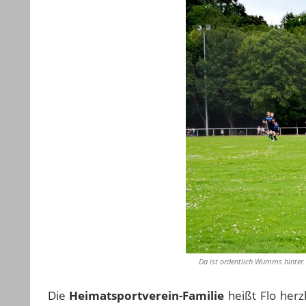
Da ist ordentlich Wumms hinter. 
Die
Heimatsportverein-Familie
heißt Flo herz