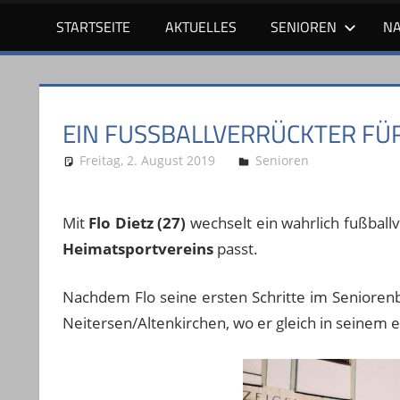
STARTSEITE
AKTUELLES
SENIOREN
N
EIN FUSSBALLVERRÜCKTER FÜR
Freitag, 2. August 2019
Stephan P.
Senioren
Mit
Flo Dietz (27)
wechselt ein wahrlich fußball
Heimatsportvereins
passt.
Nachdem Flo seine ersten Schritte im Seniorenb
Neitersen/Altenkirchen, wo er gleich in seinem e