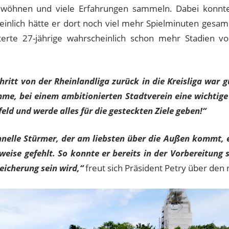
wöhnen und viele Erfahrungen sammeln. Dabei konnte er
heinlich hätte er dort noch viel mehr Spielminuten gesa
isterte 27-jährige wahrscheinlich schon mehr Stadien 
hritt von der Rheinlandliga zur
ück in die Kreisliga war 
me, bei einem ambitionierten Stadtverein eine wichtige R
ld und werde alles f
ür die gesteckten Ziele geben!“
nelle St
ürmer, der am liebsten
über die Au
ßen kommt, e
lweise gefehlt. So konnte er bereits in der Vorbereitung 
eicherung sein wird,
“
freut sich Präsident Petry über de