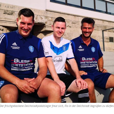
Der frischgebackene Deichstadtpokalsieger freut sich, Flo in der Deichstadt begrüßen zu dürfen