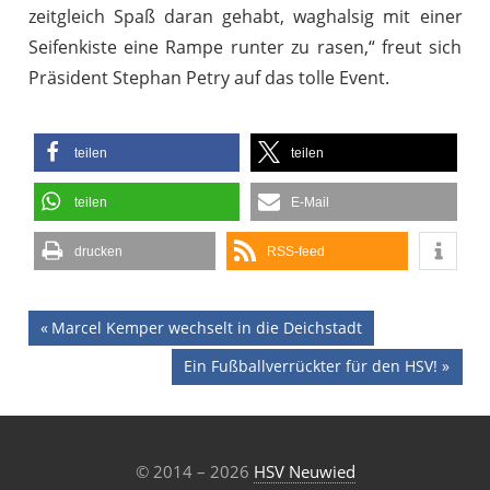
zeitgleich Spaß daran gehabt, waghalsig mit einer
Seifenkiste eine Rampe runter zu rasen,“ freut sich
Präsident Stephan Petry auf das tolle Event.
teilen
teilen
teilen
E-Mail
drucken
RSS-feed
Beitragsnavigation
Vorheriger
Marcel Kemper wechselt in die Deichstadt
Beitrag:
Nächster
Ein Fußballverrückter für den HSV!
Beitrag:
© 2014 – 2026
HSV Neuwied