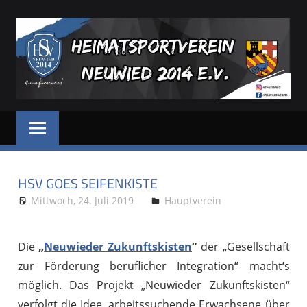
Zum
Inhalt
springen
HSV
Dein
Sportverein
NEUWIED
in
und
HSV GOES SEIFENKISTE
für
Neuwied
Mittwoch, 24. Juli 2019
Stephan P.
Hauptverein
Die
„
Neuwieder Zukunftskisten
“
der „Gesellschaft
zur Förderung beruflicher Integration“ macht‘s
möglich. Das Projekt „Neuwieder Zukunftskisten“
verfolgt die Idee, arbeitssuchende Erwachsene über