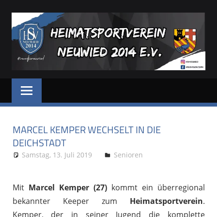
Zum
Inhalt
springen
HSV
Dein
Sportverein
NEUWIED
in
und
MARCEL KEMPER WECHSELT IN DIE
für
Neuwied
DEICHSTADT
Samstag, 13. Juli 2019
Stephan P.
Senioren
Mit
Marcel Kemper (27)
kommt ein überregional
bekannter Keeper zum
Heimatsportverein
.
Kemper, der in seiner Jugend die komplette