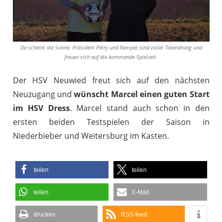
Da scheint die Sonne. Präsident Petry und Kemper sind voller Tatendrang und
freuen sich auf die kommende Spielzeit.
Der HSV Neuwied freut sich auf den nächsten
Neuzugang und
wünscht Marcel einen guten Start
im HSV Dress
. Marcel stand auch schon in den
ersten beiden Testspielen der Saison in
Niederbieber und Weitersburg im Kasten.
teilen
teilen
teilen
E-Mail
drucken
RSS-feed