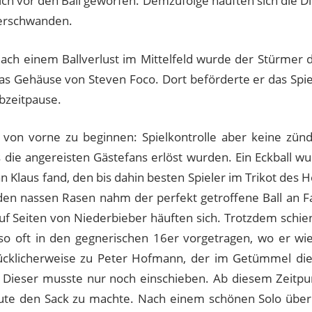
sich vor den Ball geworfen. Demzufolge häuften sich die D
verschwanden.
h einem Ballverlust im Mittelfeld wurde der Stürmer de
 das Gehäuse von Steven Foco. Dort beförderte er das Spi
bzeitpause.
er von vorne zu beginnen: Spielkontrolle aber keine zü
s die angereisten Gästefans erlöst wurden. Ein Eckball w
Klaus fand, den bis dahin besten Spieler im Trikot des 
h den nassen Rasen nahm der perfekt getroffene Ball an 
uf Seiten von Niederbieber häuften sich. Trotzdem schie
so oft in den gegnerischen 16er vorgetragen, wo er wie
cklicherweise zu Peter Hofmann, der im Getümmel die 
. Dieser musste nur noch einschieben. Ab diesem Zeitp
te den Sack zu machte. Nach einem schönen Solo über d