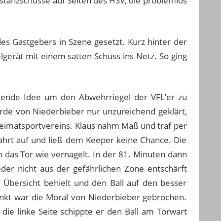
istanzschüsse auf Seiten des HSV, die problemlos
s Gastgebers in Szene gesetzt. Kurz hinter der
elgerät mit einem satten Schuss ins Netz. So ging
ndende Idee um den Abwehrriegel der VFL’er zu
urde von Niederbieber nur unzureichend geklärt,
Heimatsportvereins. Klaus nahm Maß und traf per
Fahrt auf und ließ dem Keeper keine Chance. Die
n das Tor wie vernagelt. In der 81. Minuten dann
der nicht aus der gefährlichen Zone entschärft
Übersicht behielt und den Ball auf den besser
unkt war die Moral von Niederbieber gebrochen.
ie linke Seite schippte er den Ball am Torwart