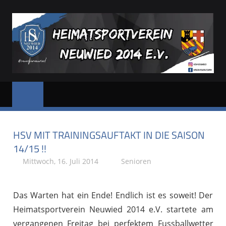
Zum
Inhalt
springen
HSV
Dein
Sportverein
NEUWIED
in
und
HSV MIT TRAININGSAUFTAKT IN DIE SAISON
für
Neuwied
14/15 !!
Mittwoch, 16. Juli 2014
Stephan P.
Senioren
Das Warten hat ein Ende! Endlich ist es soweit! Der
Heimatsportverein Neuwied 2014 e.V. startete am
vergangenen Freitag bei perfektem Fussballwetter