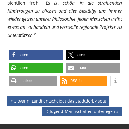
sichtlich froh.
„Es ist schön, in die strahlenden
Kinderaugen zu blicken und dies bestätigt uns immer
wieder getreu unserer Philosophie ‚jeden Menschen treibt
etwas an‘ zu handeln und wertvolle regionale Projekte zu
unterstützen.“
teilen
teilen
teilen
E-Mail
drucken
RSS-feed
Beitragsnavigation
Vorheriger
Giovanni Landi entscheidet das Stadtderby spät
Beitrag:
Nächster
D-Jugend-Mannschaften unterlegen
Beitrag: