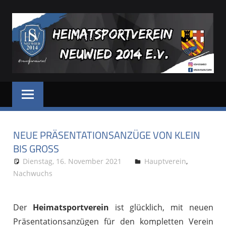
Zum
Inhalt
springen
HSV
Dein
Sportverein
NEUWIED
in
und
NEUE PRÄSENTATIONSANZÜGE VON KLEIN
für
Neuwied
BIS GROSS
Dienstag, 16. November 2021
Stephan P.
Hauptverein
,
Nachwuchs
Der
Heimatsportverein
ist glücklich, mit neuen
Präsentationsanzügen für den kompletten Verein