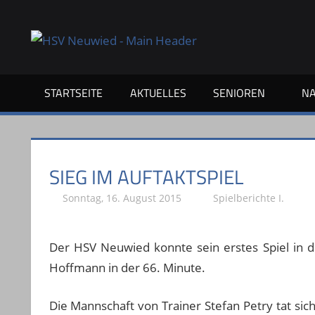
Zum
Inhalt
Dein
springen
Sportverein
in
und
STARTSEITE
AKTUELLES
SENIOREN
N
für
Neuwied
SIEG IM AUFTAKTSPIEL
Sonntag, 16. August 2015
Stephan P.
Spielberichte I.
Der HSV Neuwied konnte sein erstes Spiel in de
Hoffmann in der 66. Minute.
Die Mannschaft von Trainer Stefan Petry tat si