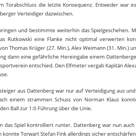
eim Torabschluss die letzte Konsequenz. Entweder war e
nberger Verteidiger dazwischen.
bringen und bestimmte weiterhin das Spielgeschehen. M
as Rutkowski eine Flanke nicht optimal verwerten ko
on Thomas Krüger (27. Min.), Alex Weimann (31. Min.) und 
rang dann eine gefährliche Hereingabe einem Dattenberge
tsportverein entschied. Den Elfmeter vergab Kapitän Ale
use.
fsteiger aus Dattenberg war nur auf Verteidigung aus un
Nach einem strammen Schuss von Norman Klaus konnte 
en Ball zur 1:0 Führung über die Linie.
n das Spiel kontrolliert runter. Dattenberg war nun auc
 konnte Torwart Stefan Fink allerdings sicher entschärfen