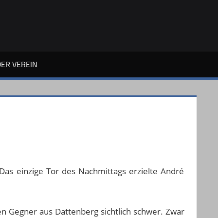
H
N
DER VEREIN
 Das einzige Tor des Nachmittags erzielte André
en Gegner aus Dattenberg sichtlich schwer. Zwar