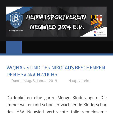
Zum
Inhalt
springen
HSV
Dein
Sportverein
NEUWIED
in
und
WOJNAR’S UND DER NIKOLAUS BESCHENKEN
für
Neuwied
DEN HSV NACHWUCHS
Donnerstag, 3. Januar 2019
Stephan P.
Hauptverein
Da funkelten eine ganze Menge Kinderaugen. Die
immer weiter und schneller wachsende Kinderschar
des HSV Neuwied verbrachte tolle gemeinsame