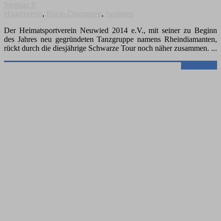
Stephan P.
Hauptverein
,
Rhein-Diamanten
,
Senioren
Der Heimatsportverein Neuwied 2014 e.V., mit seiner zu Beginn
des Jahres neu gegründeten Tanzgruppe namens Rheindiamanten,
rückt durch die diesjährige Schwarze Tour noch näher zusammen.
Weiterlesen