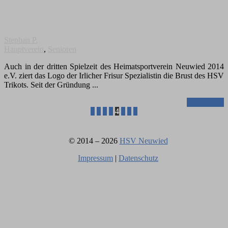
Stephan P.
Hauptverein
,
Senioren
Auch in der dritten Spielzeit des Heimatsportverein Neuwied 2014
e.V. ziert das Logo der Irlicher Frisur Spezialistin die Brust des HSV
Trikots. Seit der Gründung
Weiterlesen
Seitennummerierung
Vorherige
Nächste
«
1
2
3
4
5
6
»
Beiträge
Beiträge
der
Beiträge
© 2014 – 2026
HSV Neuwied
Impressum
|
Datenschutz