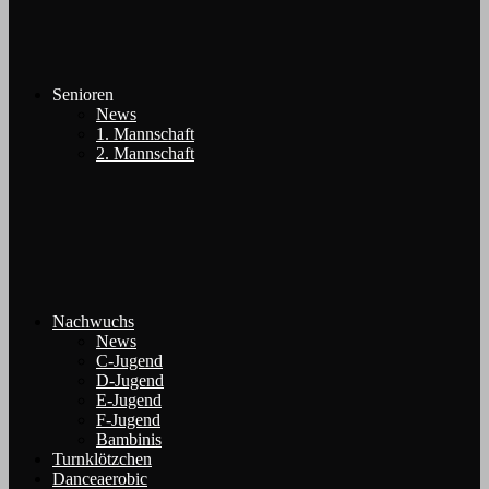
Senioren
News
1. Mannschaft
2. Mannschaft
Nachwuchs
News
C-Jugend
D-Jugend
E-Jugend
F-Jugend
Bambinis
Turnklötzchen
Danceaerobic